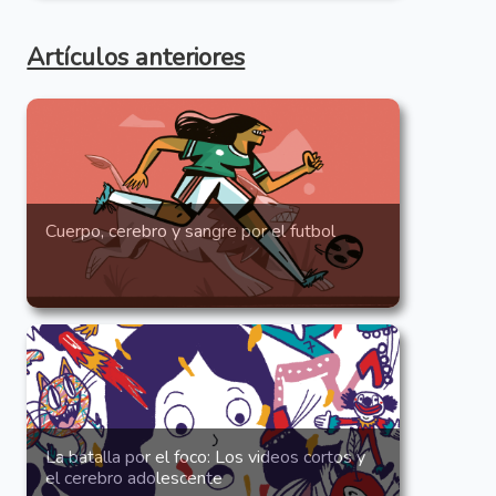
Artículos anteriores
Cuerpo, cerebro y sangre por el futbol
La batalla por el foco: Los videos cortos y
el cerebro adolescente