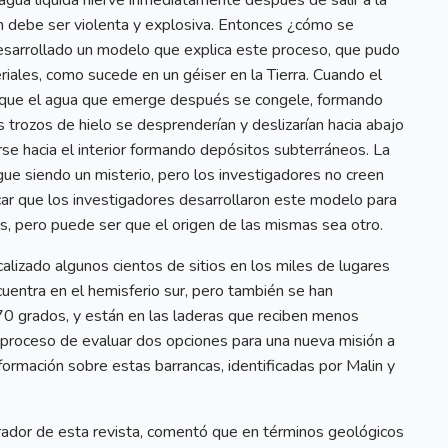
agua líquida hierve inmediatamente después de salir a la
ón debe ser violenta y explosiva. Entonces ¿cómo se
desarrollado un modelo que explica este proceso, que pudo
iales, como sucede en un géiser en la Tierra. Cuando el
ría que el agua que emerge después se congele, formando
trozos de hielo se desprenderían y deslizarían hacia abajo
arse hacia el interior formando depósitos subterráneos. La
ue siendo un misterio, pero los investigadores no creen
car que los investigadores desarrollaron este modelo para
as, pero puede ser que el origen de las mismas sea otro.
alizado algunos cientos de sitios en los miles de lugares
uentra en el hemisferio sur, pero también se han
 70 grados, y están en las laderas que reciben menos
proceso de evaluar dos opciones para una nueva misión a
rmación sobre estas barrancas, identificadas por Malin y
ador de esta revista, comentó que en términos geológicos