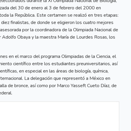
eleccionados durante la XI Olimpiada Nacional de Biología,
izada del 30 de enero al 3 de febrero del 2000 en
toda la República. Este certamen se realizó en tres etapas:
 diez finalistas, de donde se eligieron los cuatro mejores
 asesorada por la coordinadora de la Olimpiada Nacional de
tor Adolfo Obaya y la maestra María de Lourdes Rosas, los
es en el marco del programa Olimpiadas de la Ciencia, el
ento científico entre los estudiantes preuniversitarios, así
entíficas, en especial en las áreas de biología, química,
nternacional. La delegación que representó a México en
lla de bronce, así como por Marco Yasseft Cueto Díaz, de
ederal.