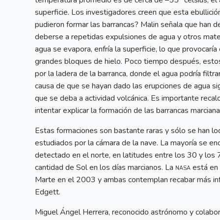
temperatura promedio es de cerca de –55° celsius, el 
superficie. Los investigadores creen que esta ebullici
pudieron formar las barrancas? Malin señala que han 
deberse a repetidas expulsiones de agua y otros mater
agua se evapora, enfría la superficie, lo que provoca
grandes bloques de hielo. Poco tiempo después, estos 
por la ladera de la barranca, donde el agua podría filtr
causa de que se hayan dado las erupciones de agua sig
que se deba a actividad volcánica. Es importante recal
intentar explicar la formación de las barrancas marcian
Estas formaciones son bastante raras y sólo se han loc
estudiados por la cámara de la nave. La mayoría se enc
detectado en el norte, en latitudes entre los 30 y los
cantidad de Sol en los días marcianos. La
nasa
está en 
Marte en el 2003 y ambas contemplan recabar más info
Edgett.
Miguel Ángel Herrera, reconocido astrónomo y colabor