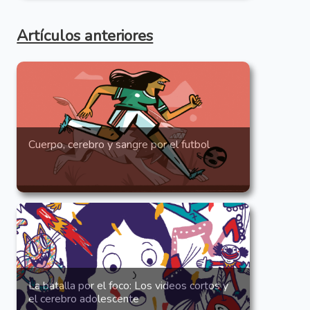
Artículos anteriores
Cuerpo, cerebro y sangre por el futbol
La batalla por el foco: Los videos cortos y
el cerebro adolescente