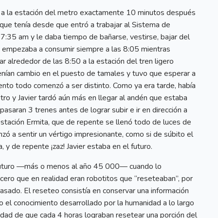
ró a la estación del metro exactamente 10 minutos después
 que tenía desde que entró a trabajar al Sistema de
 7:35 am y le daba tiempo de bañarse, vestirse, bajar del
ue empezaba a consumir siempre a las 8:05 mientras
r alrededor de las 8:50 a la estación del tren ligero
enían cambio en el puesto de tamales y tuvo que esperar a
ento todo comenzó a ser distinto. Como ya era tarde, había
tro y Javier tardó aún más en llegar al andén que estaba
asaran 3 trenes antes de lograr subir e ir en dirección a
stación Ermita, que de repente se llenó todo de luces de
ó a sentir un vértigo impresionante, como si de súbito el
 y de repente ¡zaz! Javier estaba en el futuro.
 futuro —más o menos al año 45 000— cuando lo
ero que en realidad eran robotitos que “reseteaban”, por
pasado. El reseteo consistía en conservar una información
o el conocimiento desarrollado por la humanidad a lo largo
lidad de que cada 4 horas lograban resetear una porción del