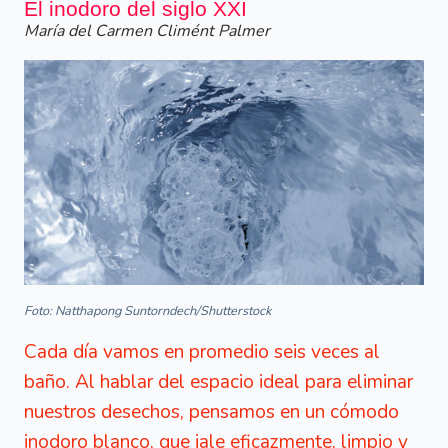
El inodoro del siglo XXI
María del Carmen Climént Palmer
Foto: Natthapong Suntorndech/Shutterstock
Cada día vamos en promedio seis veces al
baño. Al hablar del espacio ideal para eliminar
nuestros desechos, pensamos en un cómodo
inodoro blanco, que jale eficazmente, limpio y