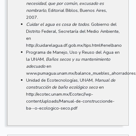
necesidad, que por común, excusado es
nombrarlo
, Editorial Biblos, Buenos Aires,
2007.
Cuidar el agua es cosa de todos
. Gobierno del
Distrito Federal, Secretaría del Medio Ambiente,
en
http://cuidarelagua.df.gob.mx/tips.html#enelbano
Programa de Manejo, Uso y Reuso del Agua en
la
UNAM
,
Baños secos y su mantenimiento
adecuado
en
www.pumagua.unam.mx/balance_muebles_ahorradores
Unidad de Ecotecnologías,
UNAM
,
Manual de
construcción de baño ecológico seco
en
http://ecotec.unam.mx/Ecotec//wp-
content/uploads/Manual-de-construccionde-
ba--o-ecologico-seco.pdf