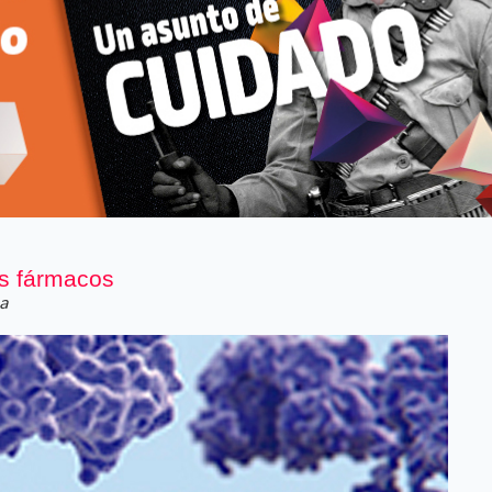
s fármacos
a