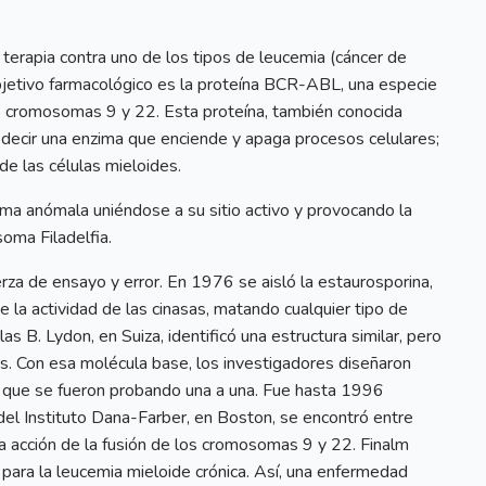
terapia contra uno de los tipos de leucemia (cáncer de
objetivo farmacológico es la proteína BCR-ABL, una especie
os cromosomas 9 y 22. Esta proteína, también conocida
 decir una enzima que enciende y apaga procesos celulares;
de las células mieloides.
nzima anómala uniéndose a su sitio activo y provocando la
oma Filadelfia.
rza de ensayo y error. En 1976 se aisló la estaurosporina,
 la actividad de las cinasas, matando cualquier tipo de
las B. Lydon, en Suiza, identificó una estructura similar, pero
sas. Con esa molécula base, los investigadores diseñaron
s que se fueron probando una a una. Fue hasta 1996
del Instituto Dana-Farber, en Boston, se encontró entre
a acción de la fusión de los cromosomas 9 y 22. Finalm
para la leucemia mieloide crónica. Así, una enfermedad