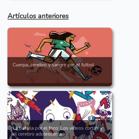
Artículos anteriores
Cuerpo, cerebro y sangre por el futbol
La batalla por el foco: Los videos cortos y
el cerebro adolescente