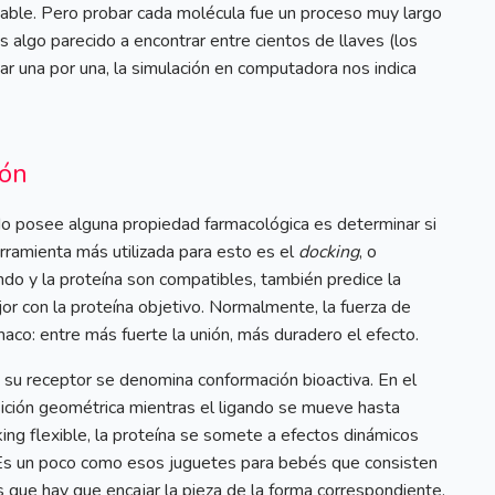
table. Pero probar cada molécula fue un proceso muy largo
 es algo parecido a encontrar entre cientos de llaves (los
ar una por una, la simulación en computadora nos indica
ión
ndo posee alguna propiedad farmacológica es determinar si
erramienta más utilizada para esto es el
docking
, o
ndo y la proteína son compatibles, también predice la
jor con la proteína objetivo. Normalmente, la fuerza de
maco: entre más fuerte la unión, más duradero el efecto.
e su receptor se denomina conformación bioactiva. En el
sición geométrica mientras el ligando se mueve hasta
king flexible, la proteína se somete a efectos dinámicos
. Es un poco como esos juguetes para bebés que consisten
 que hay que encajar la pieza de la forma correspondiente.