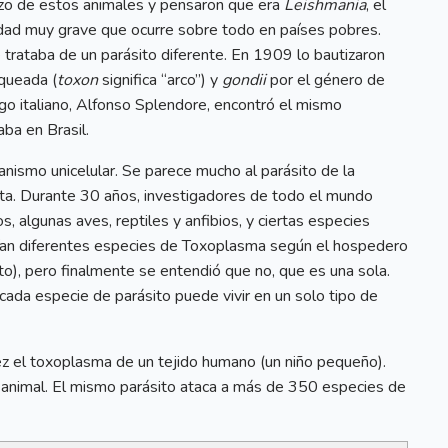
azo de estos animales y pensaron que era
Leishmania
, el
edad muy grave que ocurre sobre todo en países pobres.
 trataba de un parásito diferente. En 1909 lo bautizaron
queada (
toxon
significa “arco”) y
gondii
por el género de
ogo italiano, Alfonso Splendore, encontró el mismo
ba en Brasil.
nismo unicelular. Se parece mucho al parásito de la
nta. Durante 30 años, investigadores de todo el mundo
, algunas aves, reptiles y anfibios, y ciertas especies
stían diferentes especies de Toxoplasma según el hospedero
to), pero finalmente se entendió que no, que es una sola.
cada especie de parásito puede vivir en un solo tipo de
ez el toxoplasma de un tejido humano (un niño pequeño).
animal. El mismo parásito ataca a más de 350 especies de