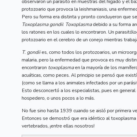
observaron un parásito en muestras del hígado y el b
protozoario que provoca la leishmaniasis, una enferm
Pero su forma era distinta y pronto concluyeron que se
Toxoplasma gondii
:
Toxoplasma
debido a su forma ar
los ratones en los cuales lo encontraron. Un parasitól
protozoario en el cerebro de un conejo mientras trabaja
T. gondii
es, como todos los protozoarios, un microorga
malaria, pero la enfermedad que provoca es muy disti
encontraron
toxoplasma
en la mayoría de los mamíferos
acuáticas, como peces. Al principio se pensó que exi
(como se llama a los animales infectados por un parási
Esto desconcertó a los especialistas, pues en general 
hospedero, o unos pocos a lo más.
No fue sino hasta 1939 cuando se aisló por primera v
Entonces se demostró que era idéntico al toxoplasma 
vertebrados, ¡entre ellas nosotros!