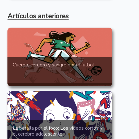
Artículos anteriores
Cuerpo, cerebro y sangre por el futbol
La batalla por el foco: Los videos cortos y
el cerebro adolescente