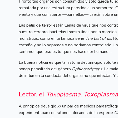
Pronto tus órganos son consumidos y sólo queda tu ext
rematada por una estructura parecida a un sombrero. C
viento y que con suerte —para ellas— caerán sobre una 
Las pelis de terror están llenas de virus que nos cont
nuestro cerebro, bacterias transmitidas por la mordida
monstruos, como en la famosa serie
The last of us
. N
extraño y no lo sepamos o no podamos controlarlo. Lo
sentimos que eso es lo que nos hace ser humanos.
La buena noticia es que la historia del principio sólo l
hongo parasitario del género
Ophiocordyceps
. La mal
de influir en la conducta del organismo que infectan. Y
Lector, el
Toxoplasma
.
Toxoplasma
A principios del siglo
xx
un par de médicos parasitólogo
experimentaban con ratones africanos de la especie
C