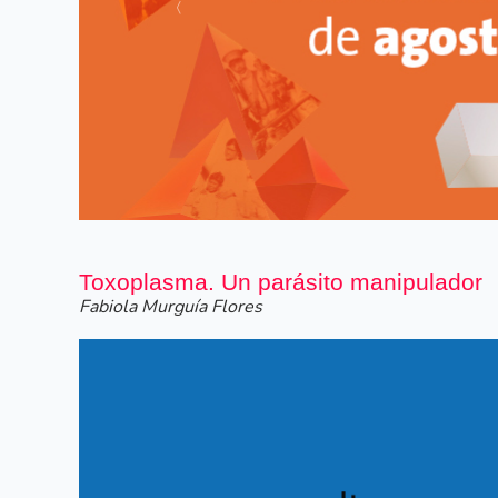
Siguiente
Toxoplasma. Un parásito manipulador
Fabiola Murguía Flores