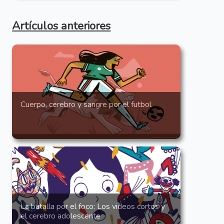
Artículos anteriores
Cuerpo, cerebro y sangre por el futbol
La batalla por el foco: Los videos cortos y
el cerebro adolescente