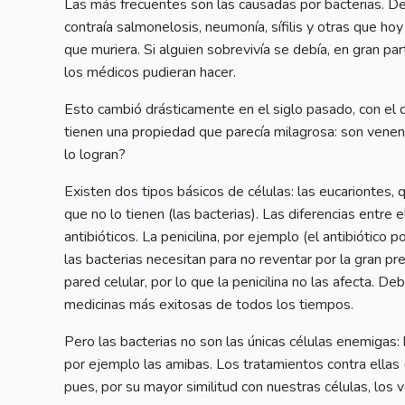
Las más frecuentes son las causadas por bacterias. D
contraía salmonelosis, neumonía, sífilis y otras que hoy
que muriera. Si alguien sobrevivía se debía, en gran par
los médicos pudieran hacer.
Esto cambió drásticamente en el siglo pasado, con el d
tienen una propiedad que parecía milagrosa: son venen
lo logran?
Existen dos tipos básicos de células: las eucariontes, 
que no lo tienen (las bacterias). Las diferencias entre 
antibióticos. La penicilina, por ejemplo (el antibiótico 
las bacterias necesitan para no reventar por la gran pre
pared celular, por lo que la penicilina no las afecta. D
medicinas más exitosas de todos los tiempos.
Pero las bacterias no son las únicas células enemigas:
por ejemplo las amibas. Los tratamientos contra ella
pues, por su mayor similitud con nuestras células, lo