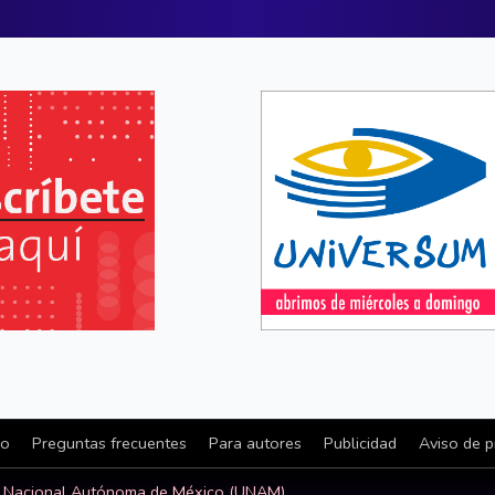
io
Preguntas frecuentes
Para autores
Publicidad
Aviso de p
d Nacional Autónoma de México (UNAM)