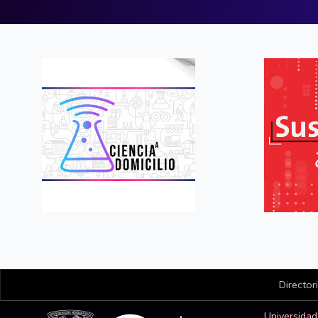
Director
Universida