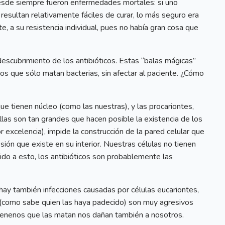
esde siempre fueron enfermedades mortales: si uno
 resultan relativamente fáciles de curar, lo más seguro era
te, a su resistencia individual, pues no había gran cosa que
escubrimiento de los antibióticos. Estas “balas mágicas”
os que sólo matan bacterias, sin afectar al paciente. ¿Cómo
que tienen núcleo (como las nuestras), y las procariontes,
ellas son tan grandes que hacen posible la existencia de los
por excelencia), impide la construcción de la pared celular que
sión que existe en su interior. Nuestras células no tienen
ebido a esto, los antibióticos son probablemente las
 hay también infecciones causadas por células eucariontes,
s (como sabe quien las haya padecido) son muy agresivos
s venenos que las matan nos dañan también a nosotros.