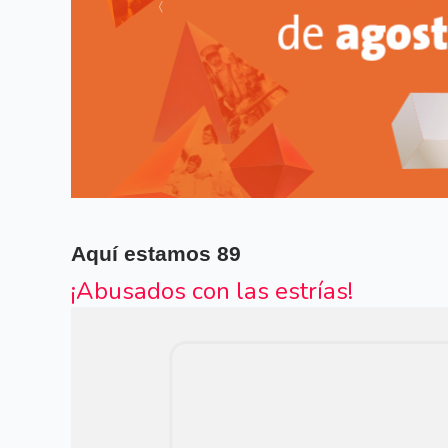
Siguiente
Aquí estamos
89
¡Abusados con las estrías!