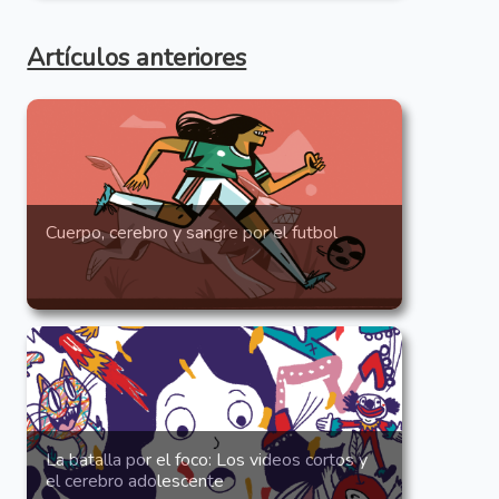
Artículos anteriores
Cuerpo, cerebro y sangre por el futbol
La batalla por el foco: Los videos cortos y
el cerebro adolescente