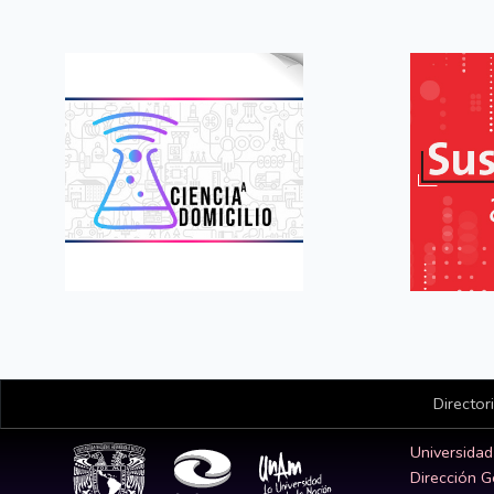
Director
Universida
Dirección G