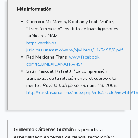
Más información
Guerrero Mc Manus, Siobhan y Leah Muñoz,
“Transfeminicidio”, Instituto de Investigaciones
Jurídicas-UNAM:
https://archivos.
juridicas.unam.mx/www/bjv/libros/11/5498/6.pdf
Red Mexicana Trans:
www.facebook.
com/REDMEXICANATRANS/
Salín Pascual, Rafael J., “La comprensión
transexual de la relación entre el cuerpo y la
mente”,
Revista trabajo social
, núm. 18, 2008:
http://revistas.unam.mx/index.php/ents/article/viewFile
Guillermo Cárdenas Guzmán
es periodista
especializado en temas de ciencia, tecnología y