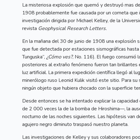
La misteriosa explosión que quemó y destruyó mas de
1908 probablemente fue causada por un cometa que in
investigación dirigida por Michael Kelley, de la Univers
revista
Geophysical Research Letters.
En la mañana del 30 de junio de 1908 una explosión s
que fue detectada por estaciones sismográficas hasta 
Tunguska”,
¿Cómo ves?
, No. 116). El fuego consumió 
posteriores al extraño fenómeno fueron tan brillantes 
luz artificial. La primera expedición científica llegó a
minerólogo ruso Leonid Kulik visitó este sitio. Para su
ningún objeto que hubiera chocado con la superficie ter
Desde entonces se ha intentado explicar la capacida
de 2 000 veces la de la bomba de Hiroshima—, la ausenc
nocturno de las noches siguientes. Las hipótesis van
agujero negro diminuto traspasó nuestro planeta.
Las investigaciones de Kelley y sus colaboradores pod