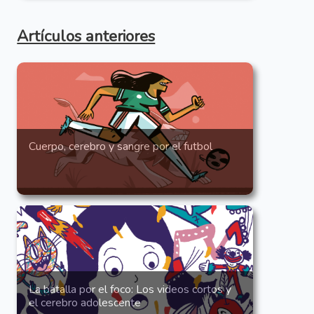
Artículos anteriores
Cuerpo, cerebro y sangre por el futbol
La batalla por el foco: Los videos cortos y
el cerebro adolescente