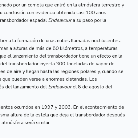
onado por un cometa que entró en la atmósfera terrestre y
 su conclusión con evidencia obtenida casi 100 años
transbordador espacial
Endeavour
a su paso por la
eber a la formación de unas nubes llamadas noctilucentes.
rman a alturas de más de 80 kilómetros, a temperaturas
e el lanzamiento del transbordador tiene un efecto en la
o del transbordador inyecta 300 toneladas de vapor de
tes de aire y llegan hasta las regiones polares y, cuando se
s que pueden verse a enormes distancias. Los
és del lanzamiento del
Endeavour
el 8 de agosto del
ientos ocurridos en 1997 y 2003. En el acontecimiento de
ma altura de la estela que deja el transbordador después
atmósfera sería similar.