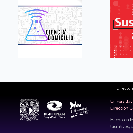
Director
Universida
Dirección G
Hecho en M
lucrativos, 