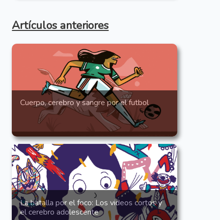
Artículos anteriores
Cuerpo, cerebro y sangre por el futbol
La batalla por el foco: Los videos cortos y
el cerebro adolescente