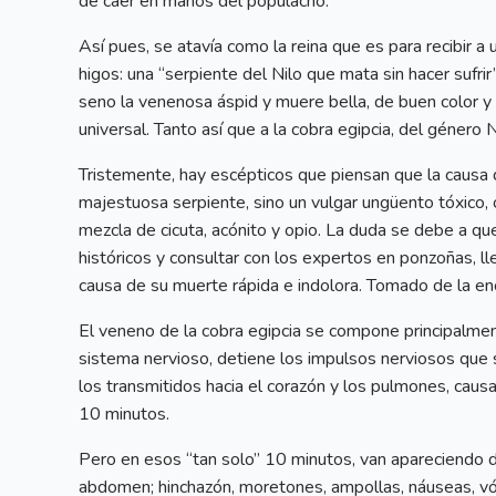
de caer en manos del populacho.
Así pues, se atavía como la reina que es para recibir a
higos: una “serpiente del Nilo que mata sin hacer sufrir
seno la venenosa áspid y muere bella, de buen color y 
universal. Tanto así que a la cobra egipcia, del género 
Tristemente, hay escépticos que piensan que la causa 
majestuosa serpiente, sino un vulgar ungüento tóxico
mezcla de cicuta, acónito y opio. La duda se debe a qu
históricos y consultar con los expertos en ponzoñas, ll
causa de su muerte rápida e indolora. Tomado de la en
El veneno de la cobra egipcia se compone principalment
sistema nervioso, detiene los impulsos nerviosos que s
los transmitidos hacia el corazón y los pulmones, causan
10 minutos.
Pero en esos “tan solo” 10 minutos, van apareciendo do
abdomen; hinchazón, moretones, ampollas, náuseas, vóm