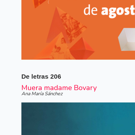
Siguiente
De letras
206
Muera madame Bovary
Ana María Sánchez