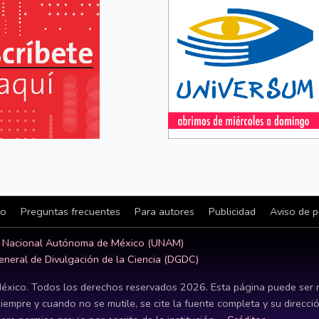
io
Preguntas frecuentes
Para autores
Publicidad
Aviso de p
d Nacional Autónoma de México (UNAM)
eneral de Divulgación de la Ciencia (DGDC)
éxico. Todos los derechos reservados
2026
. Esta página puede ser 
siempre y cuando no se mutile, se cite la fuente completa y su direcci