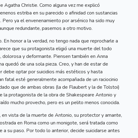
de Agatha Christie. Como alguna vez me explicó
enenos estriba en su parecido o afinidad con sustancias
to. Pero ya el envenenamiento por arsénico ha sido muy
 aunque redundante, pasemos a otro motivo.
 En honor a la verdad, no tengo nada que reprocharle a
rece que su protagonista eligió una muerte del todo
da, dolorosa y deformante. Piensen también en Anna
ma quedó de una sola pieza. Creo, y han de estar de
r debe optar por suicidios más estéticos y hasta
tan fatal esté generalmente acompañada de un raciocinio
ado que de ambas obras (la de Flaubert y la de Tolstoi)
 de la protagonista de la obra de Shakespeare Antonio y
raído mucho provecho, pero es un pelito menos conocida.
, en vista de la muerte de Antonio, su protector y amante,
á mostrada en Roma como un monigote, será tratada como
 a su paso. Por todo lo anterior, decide suicidarse antes