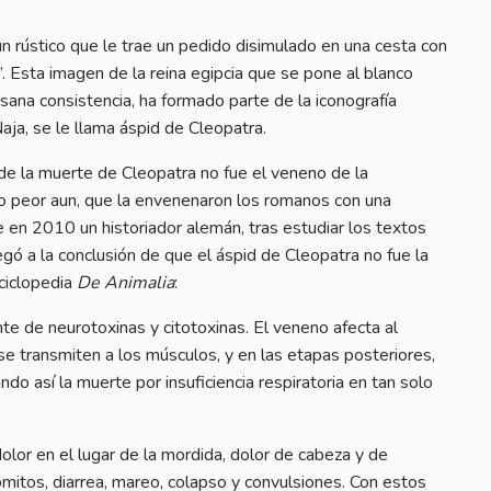
 un rústico que le trae un pedido disimulado en una cesta con
”. Esta imagen de la reina egipcia que se pone al blanco
sana consistencia, ha formado parte de la iconografía
Naja, se le llama áspid de Cleopatra.
de la muerte de Cleopatra no fue el veneno de la
, o peor aun, que la envenenaron los romanos con una
e en 2010 un historiador alemán, tras estudiar los textos
egó a la conclusión de que el áspid de Cleopatra no fue la
ciclopedia
De Animalia
:
e de neurotoxinas y citotoxinas. El veneno afecta al
e transmiten a los músculos, y en las etapas posteriores,
do así la muerte por insuficiencia respiratoria en tan solo
lor en el lugar de la mordida, dolor de cabeza y de
itos, diarrea, mareo, colapso y convulsiones. Con estos