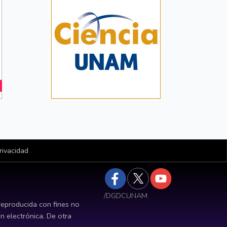
rivacidad
/DGDCUNAM
reproducida con fines no
ón electrónica. De otra