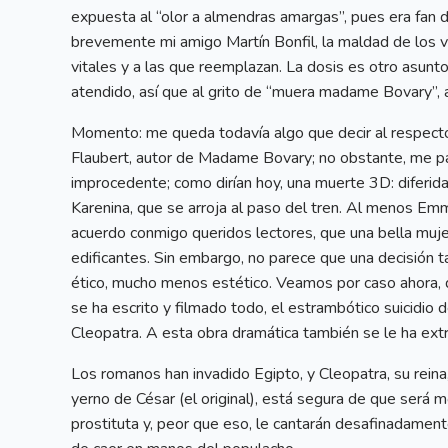
expuesta al “olor a almendras amargas”, pues era fan 
brevemente mi amigo Martín Bonfil, la maldad de los v
vitales y a las que reemplazan. La dosis es otro asun
atendido, así que al grito de “muera madame Bovary”,
Momento: me queda todavía algo que decir al respecto.
Flaubert, autor de Madame Bovary; no obstante, me pa
improcedente; como dirían hoy, una muerte 3D: diferi
Karenina, que se arroja al paso del tren. Al menos Em
acuerdo conmigo queridos lectores, que una bella muje
edificantes. Sin embargo, no parece que una decisión 
ético, mucho menos estético. Veamos por caso ahora, d
se ha escrito y filmado todo, el estrambótico suicidio
Cleopatra. A esta obra dramática también se le ha ext
Los romanos han invadido Egipto, y Cleopatra, su reina
yerno de César (el original), está segura de que ser
prostituta y, peor que eso, le cantarán desafinadamente