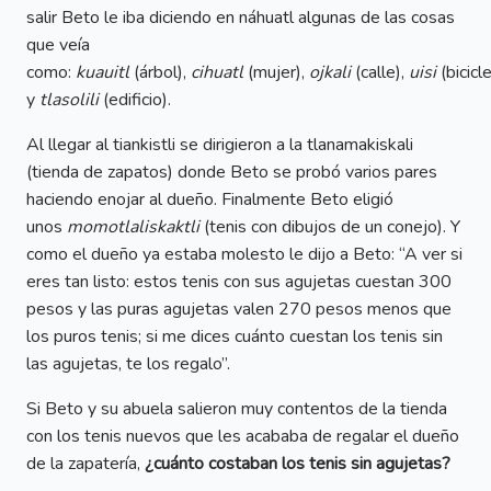
salir Beto le iba diciendo en náhuatl algunas de las cosas
que veía
como:
kuauitl
(árbol),
cihuatl
(mujer),
ojkali
(calle),
uisi
(bicicl
y
tlasolili
(edificio).
Al llegar al tiankistli se dirigieron a la tlanamakiskali
(tienda de zapatos) donde Beto se probó varios pares
haciendo enojar al dueño. Finalmente Beto eligió
unos
momotlaliskaktli
(tenis con dibujos de un conejo). Y
como el dueño ya estaba molesto le dijo a Beto: “A ver si
eres tan listo: estos tenis con sus agujetas cuestan 300
pesos y las puras agujetas valen 270 pesos menos que
los puros tenis; si me dices cuánto cuestan los tenis sin
las agujetas, te los regalo”.
Si Beto y su abuela salieron muy contentos de la tienda
con los tenis nuevos que les acababa de regalar el dueño
de la zapatería,
¿cuánto costaban los tenis sin agujetas?