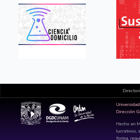
Director
Universida
Dirección G
Hecho en M
lucrativos, 
forma, requi