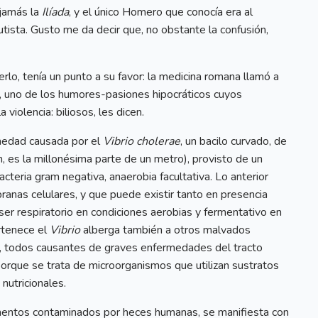
 jamás la
Ilíada
, y el único Homero que conocía era al
ista. Gusto me da decir que, no obstante la confusión,
rlo, tenía un punto a su favor: la medicina romana llamó a
s, uno de los humores-pasiones hipocráticos cuyos
violencia: biliosos, les dicen.
rmedad causada por el
Vibrio cholerae
, un bacilo curvado, de
, es la millonésima parte de un metro), provisto de un
cteria gram negativa, anaerobia facultativa. Lo anterior
ranas celulares, y que puede existir tanto en presencia
r respiratorio en condiciones aerobias y fermentativo en
ertenece el
Vibrio
alberga también a otros malvados
la, todos causantes de graves enfermedades del tracto
porque se trata de microorganismos que utilizan sustratos
nutricionales.
imentos contaminados por heces humanas, se manifiesta con