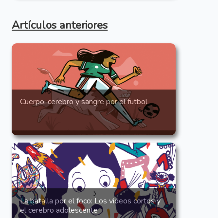
Artículos anteriores
Cuerpo, cerebro y sangre por el futbol
La batalla por el foco: Los videos cortos y
el cerebro adolescente