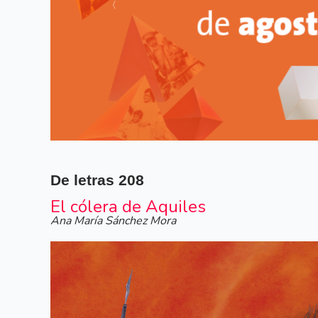
Siguiente
De letras
208
El cólera de Aquiles
Ana María Sánchez Mora