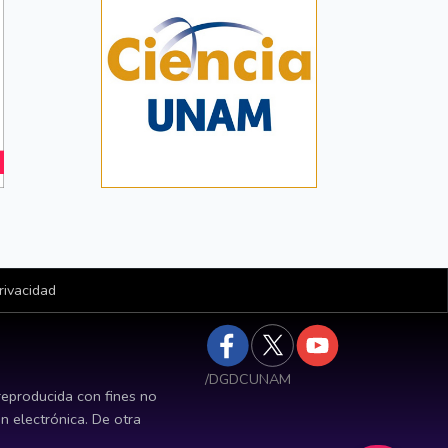
rivacidad
/DGDCUNAM
reproducida con fines no
ón electrónica. De otra