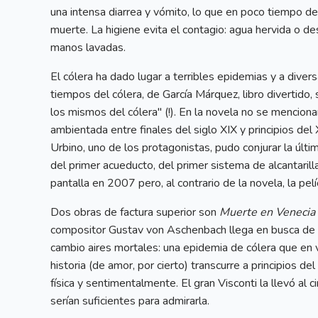
una intensa diarrea y vómito, lo que en poco tiempo des
muerte. La higiene evita el contagio: agua hervida o d
manos lavadas.
El cólera ha dado lugar a terribles epidemias y a diver
tiempos del cólera, de García Márquez, libro divertido
los mismos del cólera" (!). En la novela no se menciona
ambientada entre finales del siglo XIX y principios del 
Urbino, uno de los protagonistas, pudo conjurar la últim
del primer acueducto, del primer sistema de alcantarillas
pantalla en 2007 pero, al contrario de la novela, la pel
Dos obras de factura superior son
Muerte en Venecia
compositor Gustav von Aschenbach llega en busca de nu
cambio aires mortales: una epidemia de cólera que en v
historia (de amor, por cierto) transcurre a principios d
física y sentimentalmente. El gran Visconti la llevó al 
serían suficientes para admirarla.