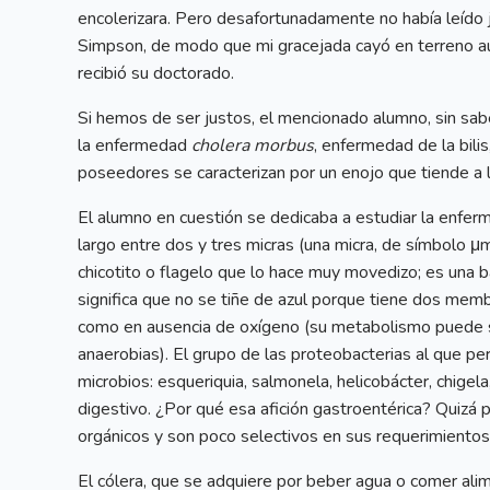
encolerizara. Pero desafortunadamente no había leído
Simpson, de modo que mi gracejada cayó en terreno aut
recibió su doctorado.
Si hemos de ser justos, el mencionado alumno, sin sabe
la enfermedad
cholera morbus
, enfermedad de la bili
poseedores se caracterizan por un enojo que tiende a la 
El alumno en cuestión se dedicaba a estudiar la enfe
largo entre dos y tres micras (una micra, de símbolo μm
chicotito o flagelo que lo hace muy movedizo; es una ba
significa que no se tiñe de azul porque tiene dos memb
como en ausencia de oxígeno (su metabolismo puede se
anaerobias). El grupo de las proteobacterias al que p
microbios: esqueriquia, salmonela, helicobácter, chige
digestivo. ¿Por qué esa afición gastroentérica? Quizá 
orgánicos y son poco selectivos en sus requerimientos 
El cólera, que se adquiere por beber agua o comer al