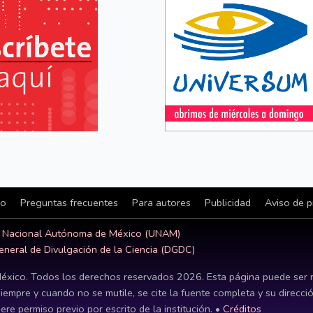
io
Preguntas frecuentes
Para autores
Publicidad
Aviso de p
d Nacional Autónoma de México (UNAM)
eneral de Divulgación de la Ciencia (DGDC)
éxico. Todos los derechos reservados
2026
. Esta página puede ser 
siempre y cuando no se mutile, se cite la fuente completa y su direcci
ere permiso previo por escrito de la institución. •
Créditos