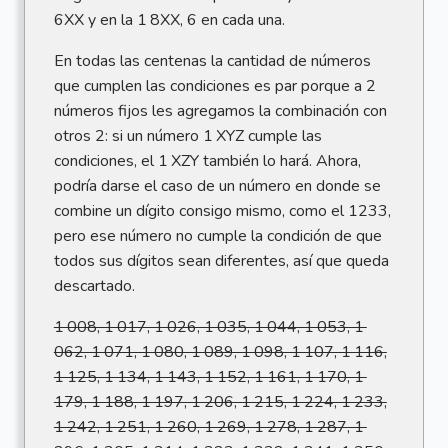
6XX y en la 1 8XX, 6 en cada una.
En todas las centenas la cantidad de números
que cumplen las condiciones es par porque a 2
números fijos les agregamos la combinación con
otros 2: si un número 1 XYZ cumple las
condiciones, el 1 XZY también lo hará. Ahora,
podría darse el caso de un número en donde se
combine un dígito consigo mismo, como el 1233,
pero ese número no cumple la condición de que
todos sus dígitos sean diferentes, así que queda
descartado.
1 008, 1 017, 1 026, 1 035, 1 044, 1 053, 1
062, 1 071, 1 080, 1 089, 1 098, 1 107, 1 116,
1 125, 1 134, 1 143, 1 152, 1 161, 1 170, 1
179, 1 188, 1 197, 1 206, 1 215, 1 224, 1 233,
1 242, 1 251, 1 260, 1 269, 1 278, 1 287, 1