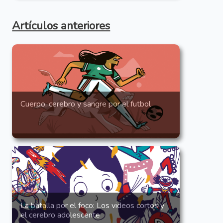
Artículos anteriores
Cuerpo, cerebro y sangre por el futbol
La batalla por el foco: Los videos cortos y
el cerebro adolescente