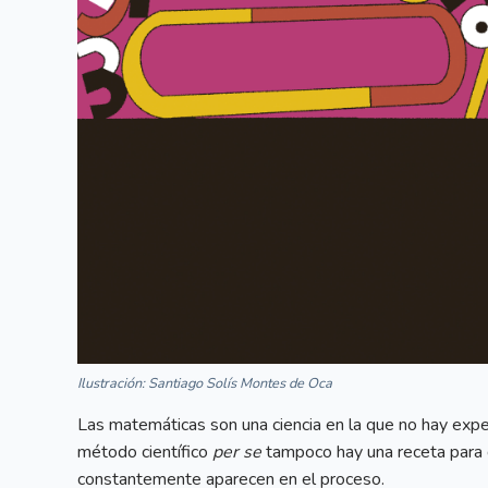
Ilustración: Santiago Solís Montes de Oca
Las matemáticas son una ciencia en la que no hay exp
método científico
per se
tampoco hay una receta para 
constantemente aparecen en el proceso.