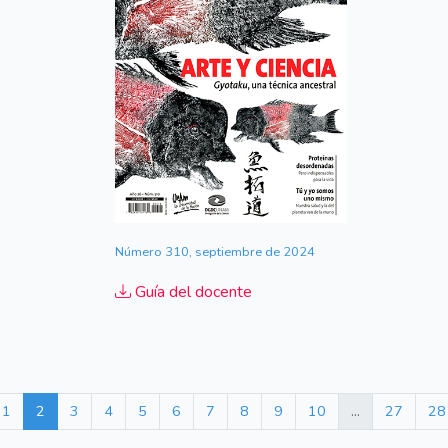
Número 310, septiembre de 2024
Guía del docente
1
2
3
4
5
6
7
8
9
10
...
27
28